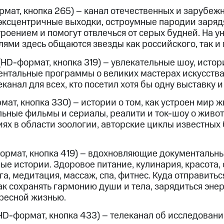
мат, кнопка 265) – канал отечественных и зарубеж
эксцентричные выходки, остроумные пародии заряд
роением и помогут отвлечься от серых будней. На 
лями здесь общаются звезды как российского, так и
HD-формат, кнопка 319) – увлекательные шоу, истор
ентальные программы о великих мастерах искусства
еканал для всех, кто посетил хотя бы одну выставку 
ат, кнопка 330) – истории о том, как устроен мир 
ьные фильмы и сериалы, реалити и ток-шоу о живо
ях в области зоологии, авторские циклы известных 
ормат, кнопка 419) – вдохновляющие документальн
ые истории. Здоровое питание, кулинария, красота,
ога, медитация, массаж, спа, фитнес. Куда отправить
ак сохранять гармонию души и тела, зарядиться эне
ресной жизнью.
D-формат, кнопка 433) – телеканал об исследовани