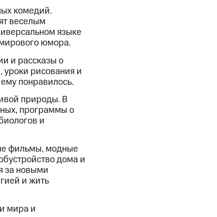
ных комедий.
ят веселым
универсальном языке
 мирового юмора.
ии и рассказы о
, уроки рисования и
и ему понравилось.
живой природы. В
тных, программы о
биологов и
ые фильмы, модные
 обустройство дома и
ся за новыми
ргией и жить
и мира и