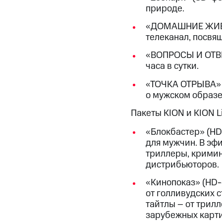
Смартфоны
Наушники и колонки
Умн
МТС Накопления
природе.
Откладывайте деньги и получайте до
«ДОМАШНИЕ ЖИВОТ
Акции
Условия пополнения
телеканал, посв
«ВОПРОСЫ И ОТВЕТ
Скидка 30% на связь
часа в сутки.
Тарифы RED, РИИЛ и МТС Супер дешев
«ТОЧКА ОТРЫВА» 
о мужском образе
Обзоры товаров
Пакеты KION и KION L
Скидки до 40%
«Блокбастер» (HD
на смартфоны
для мужчин. В эф
триллеры, кримин
при покупке со связью МТС
дистрибьюторов.
«Кинопоказ» (HD-
от голливудских 
тайтлы – от трил
зарубежных карти