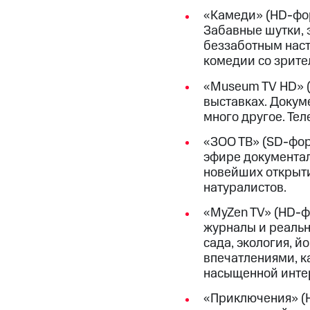
«Камеди» (HD-фор
Забавные шутки, 
беззаботным наст
комедии со зрите
«Museum TV HD» (
выставках. Докум
много другое. Тел
«ЗОО ТВ» (SD-форм
эфире документал
новейших открыти
натуралистов.
«MyZen TV» (HD-ф
журналы и реальн
сада, экология, й
впечатлениями, к
насыщенной инте
«Приключения» (H