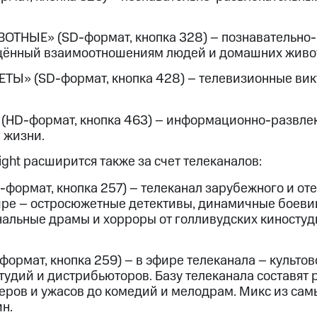
ые часы и трекеры
Умный дом
Планшеты
Акции и 
ход 15%
НЫЕ» (SD-формат, кнопка 328) – познавательно-
ящённый взаимоотношениям людей и домашних живо
Ы» (SD-формат, кнопка 428) – телевизионные вик
ле при оплате с карты МТС Деньги
(HD-формат, кнопка 463) – информационно-развле
 жизни.
ight расширится также за счет телеканалов:
-формат, кнопка 257) – телеканал зарубежного и от
ире – остросюжетные детективы, динамичные боев
альные драмы и хорроры от голливудских киностуд
формат, кнопка 259) – в эфире телеканала – культо
студий и дистрибьюторов. Базу телеканала составят
леров и ужасов до комедий и мелодрам. Микс из са
н.