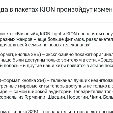
услуги, доступ к геолокации
да в пакетах KION произойдут измен
пасность
Финансы
Детям и родителям
Здоровье и 
ильмы, музыка и многое другое
услуги, доступ к геолокации
ive
Гудок
Мой МТС
Все приложения
пакеты «Базовый», KION Light и KION пополнятся по
разных жанров – еще больше фильмов, развлекател
ач для всей семьи на новых телеканалах!
формат, кнопка 285) – эксклюзивно покажет оригин
 в нашем приложении
аньше были доступны только зрителям в сети. «Соде
 полосы» и другие наши хиты появятся в эфире пос
ive
Гудок
Мой МТС
Все приложения
Инвестиции
D-формат, кнопка 291) – телеканал лучших неанглоя
ренные мировые хиты теперь доступны не только в се
ход 15%
ре — самой широкой аудитории. Телезрителям толь
 сериалы из Германии, Швеции, Норвегии, Чили, Бел
ер МТС
Настройки автоплатежа
Пополнить номер др
 на карту
МТС Pay
Оплата по QR-коду за границей
рмат, кнопка 326) – познавательно-развлекательны