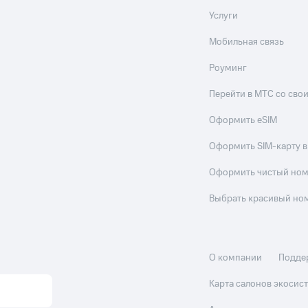
Услуги
Мобильная связь
Роуминг
Перейти в МТС со св
Оформить eSIM
Оформить SIM-карту в
Оформить чистый но
Выбрать красивый но
О компании
Подде
Карта салонов экоси