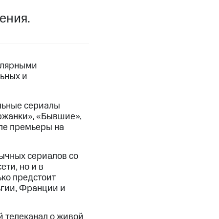
ения.
фитнес
Приложения от МТС
Приложения
Финансы
пулярными
ьных и
альные сериалы
ржанки», «Бывшие»,
ле премьеры на
зычных сериалов со
ти, но и в
ко предстоит
ьгии, Франции и
угого оператора
Оплата
Интернет-магазин
й телеканал о живой