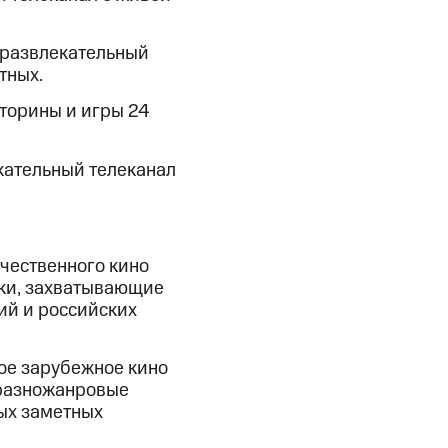
скидки
Все товары
развлекательный
тных.
торины и игры 24
кательный телеканал
ечественного кино
ики, захватывающие
ий и российских
вое зарубежное кино
 разножанровые
мых заметных