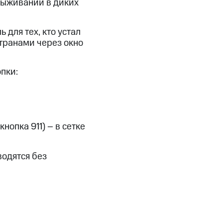
выживании в диких
для тех, кто устал
транами через окно
пки:
нопка 911) – в сетке
водятся без