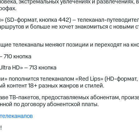
овека, экстремальных увлечениях и развлечениях, 
рофах.
 (SD-формат, кнопка 442) – телеканал-путеводитель 
аршрутов и больше не хочет знакомиться с новыми с
ющие телеканалы меняют позиции и переходят на кно
– 710 кнопка
Ultra HD» – 713 кнопка
и» пополнится телеканалом «Red Lips» (HD-формат, к
й контент 18+ разных жанров и стилей.
аве ТВ-пакетов, предоставляемых абонентам, произ
нной по договору абонентской платы.
 телеканалов
!