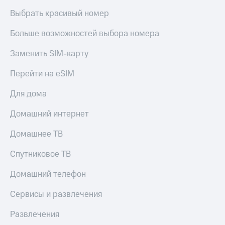
Выбрать красивый номер
КИОН
Скидка 30%
Музыка
на связь
Больше возможностей выбора номера
КИОН
С картой
Строки
Заменить SIM-карту
МТС
Деньги
Live
Перейти на eSIM
МТС
Гудок
Накопления
Для дома
Мой
Откладывайте
Домашний интернет
МТС
деньги
и получайте
Домашнее ТВ
Все
доход 15%
приложения
Спутниковое ТВ
Акции
Финансы
Инвестиции
Условия
Домашний телефон
пополнения
Получайте
Сервисы и развлечения
доход
Скидка
онлайн
30%
Развлечения
на связь
Страхование