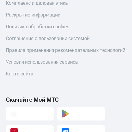
Комплаенс и деловая этика
Пополнить
номер
Раскрытие информации
МТС
Настройки
Политика обработки cookies
автоплатежа
Соглашение о пользовании системой
Пополнить
номер
Правила применения рекомендательных технологий
другого
оператора
Условия использования сервиса
Оплата
Карта сайта
интернета
и
ТВ
Переводы
Скачайте Мой МТС
с
телефона
на карту
МТС Pay