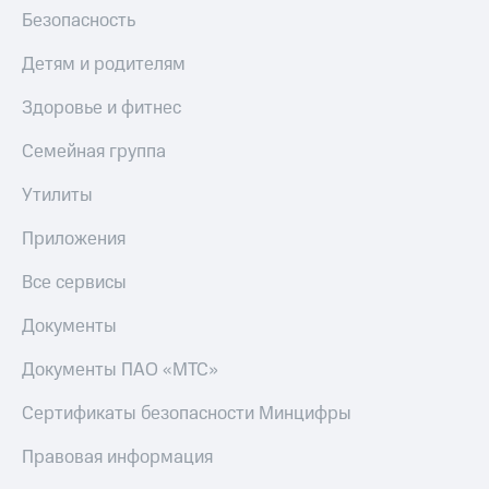
Безопасность
Тарифы
Покупка
RED,
полисов
Детям и родителям
РИИЛ
онлайн
и МТС Супер
Здоровье и фитнес
дешевле
Скидка 30%
при оплате
на связь
с карты
Семейная группа
МТС Деньги
С картой
Утилиты
МТС
Обзоры
Деньги
товаров
Приложения
МТС
Скидки
Накопления
Все сервисы
до 40%
Откладывайте
на смартфоны
Документы
деньги
и получайте
при
Документы ПАО «МТС»
доход 15%
покупке
со связью
Сертификаты безопасности Минцифры
Платежи
МТС
и
Правовая информация
переводы