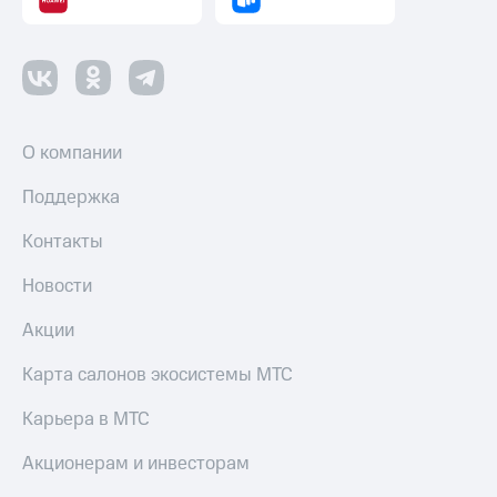
Оплата
по QR-
коду
за границей
тернет-магазин
Смартфоны
О компании
Наушники
Поддержка
и
колонки
Контакты
Умные
Новости
часы
и
Акции
трекеры
Карта салонов экосистемы МТС
Умный
дом
Карьера в МТС
Планшеты
Акционерам и инвесторам
Акции