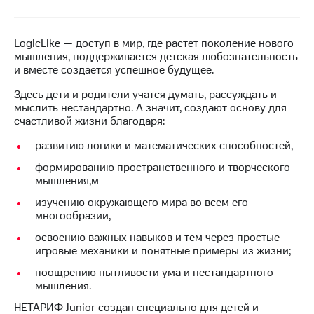
на связь
Роуминг
Тарифы
LogicLike — доступ в мир, где растет поколение нового
RED,
мышления, поддерживается детская любознательность
Семейная
РИИЛ
и вместе создается успешное будущее.
группа
и МТС
Супер
Здесь дети и родители учатся думать, рассуждать и
Заказать
дешевле
мыслить нестандартно. А значит, создают основу для
SIM-
при
счастливой жизни благодаря:
карту
оплате
с карты
развитию логики и математических способностей,
Оформить
МТС
формированию пространственного и творческого
eSIM
Деньги
мышления,м
SIM-
Выберите
изучению окружающего мира во всем его
карта
и подключите
многообразии,
для
ТВ
иностранцев
освоению важных навыков и тем через простые
с выгодным
игровые механики и понятные примеры из жизни;
тарифом
Оформить
поощрению пытливости ума и нестандартного
чистый
мышления.
Тарифы
номер
НЕТАРИФ Junior создан специально для детей и