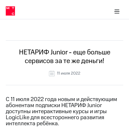
Перенести
ка 30% на связь
обильная связь
Сервисы и подписки
Интернет-магазин
Для дома
Скидка 30% на связь
Личные кабинеты
Финансы
Приложения
номер
ичные кабинеты
в МТС
Мобильная
связь
Все Новости
Тарифы
Интернет
и
ТВ
Услуги
НЕТАРИФ Junior - еще больше
Спутниковое
сервисов за те же деньги!
ТВ
Роуминг
МТС
11 июля 2022
Деньги
Личный
кабинет
Мобильная связь
Скачать
Перенести
С 11 июля 2022 года новым и действующим
приложение
номер
абонентам подписки НЕТАРИФ Junior
Мой
в МТС
МТС
доступны интерактивные курсы и игры
Акции
LogicLike для всестороннего развития
Тарифы
интеллекта ребёнка.
Скидка 30%
Услуги