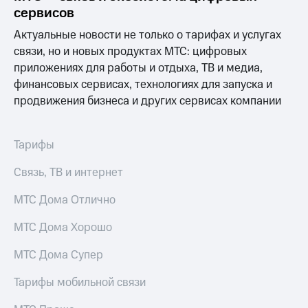
для дома
сервисов
Услуги
Актуальные новости не только о тарифах и услугах
149 ₽/
мес
связи, но и новых продуктах МТС: цифровых
Акции
приложениях для работы и отдыха, ТВ и медиа,
МТС
Домашний
финансовых сервисах, технологиях для запуска и
Premium
интернет
продвижения бизнеса и других сервисах компании
Подписка
Домашнее
на гигабайты
ТВ
интернета,
Тарифы
фильмы,
Спутниковое
музыка
Связь, ТВ и интернет
ТВ
и многое
другое
МТС Дома Отлично
Домашний
телефон
Семейная
МТС Дома Хорошо
группа
Перейти
в МТС
МТС Дома Супер
Скидка
со своим
на тарифы,
номером
общие
Тарифы мобильной связи
подписки
Поддержка
и услуги,