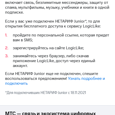
Интернет,
Выбрать
включает связь, безлимитные мессенджеры, защиту от
ТВ и телефон
красивый
спама, мультфильмы, музыку, учебники и книги в одной
для дома
номер
подписке.
Заменить
Если у вас уже подключен НЕТАРИФ Junior*, то для
Услуги
SIM-
открытия бесплатного доступа к сервису LogicLike:
карту
Личный
пройдите по персональной ссылке, которая придет
кабинет
Перейти
вам в SMS;
интернета
на
зарегистрируйтесь на сайте LogicLike;
и
eSIM
ТВ
занимайтесь через браузер, либо скачав
Личный
Для дома
приложение LogicLike, доступ через единый
кабинет
Выберите
аккаунт.
спутникового
и подключите
ТВ
Если НЕТАРИФ Junior еще не подключен, спешите
ТВ
Скачать
воспользоваться предложением!
Узнать подробнее и
с выгодным
приложение
подключить
тарифом
Мой
МТС
*Для подключивших НЕТАРИФ Junior с 18.11.2021
Акции
Тарифы
Интернет,
ТВ и телефон
Видеонаблюдение
для дома
МТС — связь и экосистема цифровых