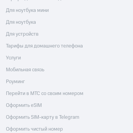
КИОН
Кино,
Строки
Для ноутбука мини
музыка,
книги
Live
Для ноутбука
и не
только
Гудок
Для устройств
Безопасность
Мой
Тарифы для домашнего телефона
МТС
Финансы
Услуги
Все
Детям
приложения
и родителям
Мобильная связь
Инвестиции
Здоровье
Роуминг
и фитнес
Получайте
Перейти в МТС со своим номером
доход
Приложения
онлайн
от МТС
Оформить eSIM
Страхование
Акции
Оформить SIM-карту в Telegram
Покупка
Приложения
полисов
Оформить чистый номер
КИОН
онлайн