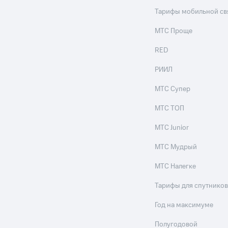
ые часы и трекеры
Умный дом
Планшеты
Акции и 
Тарифы мобильной св
ход 15%
МТС Проще
RED
РИИЛ
ле при оплате с карты МТС Деньги
МТС Супер
МТС ТОП
МТС Junior
МТС Мудрый
МТС Налегке
Тарифы для спутников
Год на максимуме
Полугодовой