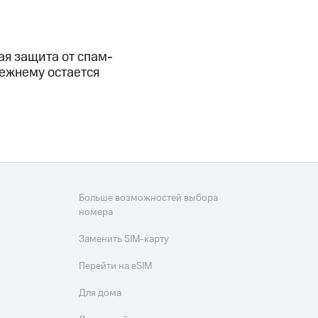
фитнес
Приложения от МТС
ая защита от спам-
Приложения
ежнему остается
Финансы
Больше возможностей выбора
номера
Заменить SIM-карту
Перейти на eSIM
угого оператора
Оплата
Для дома
Интернет-магазин