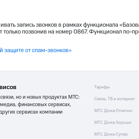
услуги, доступ к геолокации
пасность
Финансы
Детям и родителям
Здоровье и 
ильмы, музыка и многое другое
ивать запись звонков в рамках функционала «Базов
т только позвонив на номер 0867. Функционал по-пр
услуги, доступ к геолокации
ive
Гудок
Мой МТС
Все приложения
й защите от спам-звонков»
 в нашем приложении
рвисов
ive
Гудок
Мой МТС
Все приложения
Инвестиции
Тарифы
 связи, но и новых продуктах МТС:
Связь, ТВ и интернет
 медиа, финансовых сервисах,
ход 15%
МТС Дома Отлично
 других сервисах компании
ер МТС
Настройки автоплатежа
Пополнить номер др
МТС Дома Хорошо
 на карту
МТС Pay
Оплата по QR-коду за границей
МТС Дома Супер