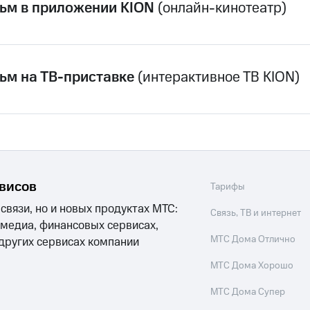
ые часы и трекеры
Умный дом
Планшеты
Акции и 
льм в приложении KION
(онлайн-кинотеатр)
ход 15%
ьм на ТВ-приставке
(интерактивное ТВ KION)
ле при оплате с карты МТС Деньги
рвисов
Тарифы
 связи, но и новых продуктах МТС:
Связь, ТВ и интернет
 медиа, финансовых сервисах,
МТС Дома Отлично
 других сервисах компании
МТС Дома Хорошо
МТС Дома Супер