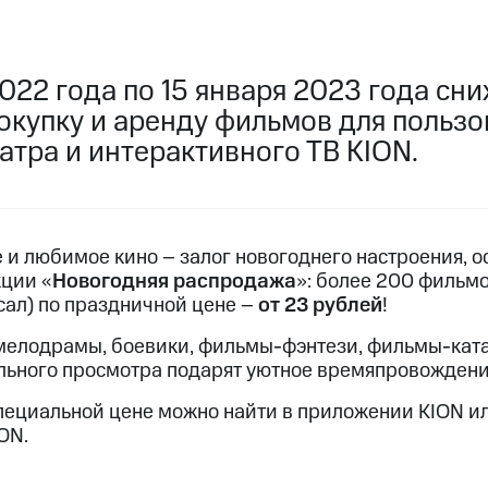
услуги, доступ к геолокации
пасность
Финансы
Детям и родителям
Здоровье и 
ильмы, музыка и многое другое
022 года по 15 января 2023 года сн
покупку и аренду фильмов для польз
услуги, доступ к геолокации
ive
Гудок
Мой МТС
Все приложения
атра и интерактивного ТВ KION.
 в нашем приложении
 и любимое кино – залог новогоднего настроения, о
кции «
Новогодняя распродажа
»: более 200 фильм
ive
Гудок
Мой МТС
Все приложения
Инвестиции
ал) по праздничной цене –
от 23 рублей
!
мелодрамы, боевики, фильмы-фэнтези, фильмы-кат
льного просмотра подарят уютное времяпровождение
ход 15%
пециальной цене можно найти в приложении KION ил
ер МТС
Настройки автоплатежа
Пополнить номер др
ON.
 на карту
МТС Pay
Оплата по QR-коду за границей