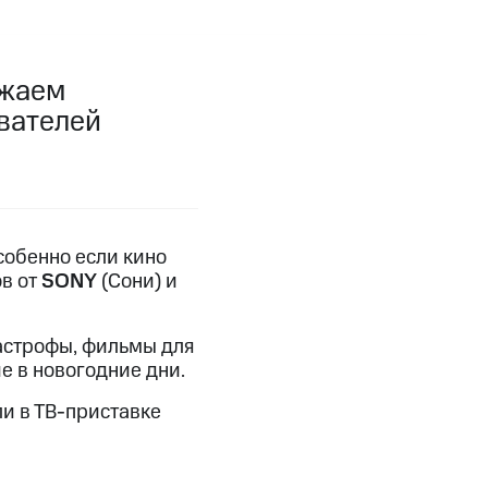
фитнес
Приложения от МТС
ижаем
Приложения
ователей
Финансы
собенно если кино
ов от
SONY
(Сони) и
астрофы, фильмы для
 в новогодние дни.
и в ТВ-приставке
угого оператора
Оплата
Интернет-магазин