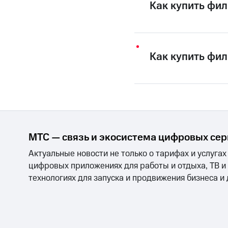
Смартфоны
Наушники и колонки
Умн
Как купить фи
МТС Накопления
Откладывайте деньги и получайте до
Акции
Условия пополнения
Как купить фил
Скидка 30% на связь
Тарифы RED, РИИЛ и МТС Супер дешев
Обзоры товаров
Скидки до 40%
МТС — связь и экосистема цифровых се
на смартфоны
Актуальные новости не только о тарифах и услугах
при покупке со связью МТС
цифровых приложениях для работы и отдыха, ТВ и
технологиях для запуска и продвижения бизнеса и