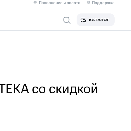
Пополнение и оплата
Поддержка
Скидка 30% на связь
Личные кабинеты
КАТАЛОГ
Мобильная связь
IM-карта для иностранцев
M
Для дома
TEKA
со скидкой
ерейти в МТС со своим
ой МТС
Сервисы и подписки