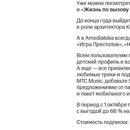
Смартфоны
Наушники и колонки
Умн
Уже можно посмотрет
МТС Накопления
и «
Жизнь по вызову
Откладывайте деньги и получайте до
До конца года выйде
Акции
Условия пополнения
в роли архитектора 
Скидка 30% на связь
А в Amediateka всег
«
Игра Престолов
», «
Тарифы RED, РИИЛ и МТС Супер дешев
Всем пользователям
Обзоры товаров
детский профиль и во
А еще — все привиле
Скидки до 40%
любимые треки и под
на смартфоны
МТС Music, добавьте 
предложениями от пар
при покупке со связью МТС
и пакет мобильного и
В период с 1 октября
с выгодой до 68 % на 
Стоимость подписки: