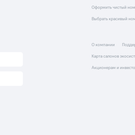
Оформить чистый но
Выбрать красивый но
О компании
Подде
Карта салонов экоси
Акционерам и инвест