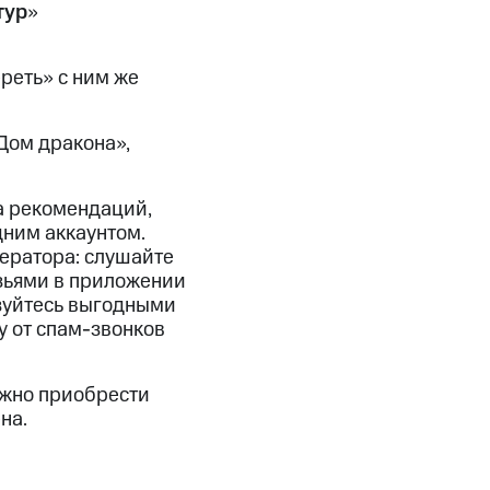
скидки
Все товары
тур
»
реть» с ним же
Дом дракона
»,
а рекомендаций,
дним аккаунтом.
ератора: слушайте
узьями в приложении
ьзуйтесь выгодными
у от спам-звонков
можно приобрести
на.