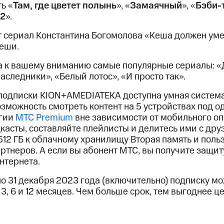
ые часы и трекеры
Умный дом
Планшеты
Акции и 
ь «
Там, где цветет полынь
», «
Замаячный
», «
Бэби-
 2
»
.
ход 15%
т сериал Константина Богомолова «Кеша должен уме
Кеши.
да к вашему вниманию самые популярные сериалы: «
Наследники», «
Белый лотос
», «
И просто так
».
ле при оплате с карты МТС Деньги
 подписки
KION+AMEDIATEKA
доступна умная систем
зможность смотреть контент на 5 устройствах под о
гии
МТС Premium
вне зависимости от мобильного оп
касты, составляйте плейлисты и делитесь ими с др
512 ГБ к облачному хранилищу Вторая память и пол
тнеров. А если вы абонент МТС, вы получите защит
нтернета.
 по 31 декабря 2023 года (включительно) подписку 
3, 6 и 12 месяцев. Чем больше срок, тем выгоднее це