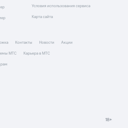
Условия использования сервиса
мер
Карта сайта
мер
ржка
Контакты
Новости
Акции
стемы МТС
Карьера в МТС
орам
18+