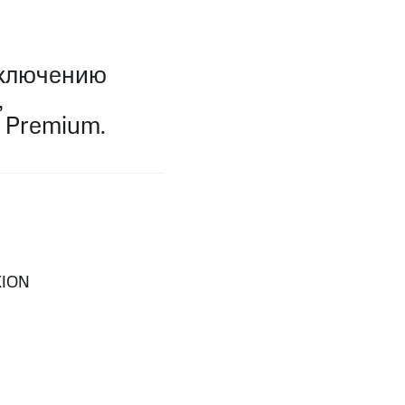
фитнес
Приложения от МТС
дключению
Приложения
,
Финансы
Premium.
KION
угого оператора
Оплата
Интернет-магазин