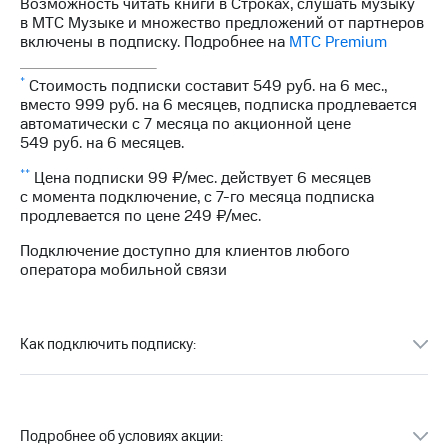
Интернет,
Выбрать
Возможность читать книги в Строках, слушать музыку
ТВ и телефон
красивый
в МТС Музыке и множество предложений от партнеров
для дома
номер
включены в подписку. Подробнее на
МТС Premium
Заменить
*
Стоимость подписки составит 549 руб. на 6 мес.,
Услуги
SIM-
вместо 999 руб. на 6 месяцев, подписка продлевается
карту
автоматически с 7 месяца по акционной цене
Личный
5
49 руб
. на 6 месяцев.
кабинет
Перейти
интернета
на
**
Цена подписки 99 ₽/мес. действует 6 месяцев
и
eSIM
с момента подключение, с 7-го месяца подписка
ТВ
продлевается по цене
249 ₽/мес
.
Личный
Для дома
кабинет
Подключение доступно для клиентов любого
Выберите
спутникового
оператора мобильной связи
и подключите
ТВ
ТВ
Скачать
с выгодным
приложение
тарифом
Мой
Как подключить подписку:
МТС
Акции
Тарифы
Интернет,
ТВ и телефон
Видеонаблюдение
Подробнее об условиях акции:
для дома