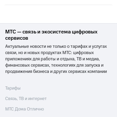
для дома
Услуги
149 ₽/
мес
Акции
МТС
МТС — связь и экосистема цифровых
Домашний
Premium
интернет
сервисов
Подписка
Актуальные новости не только о тарифах и услугах
Домашнее
на гигабайты
ТВ
связи, но и новых продуктах МТС: цифровых
интернета,
фильмы,
приложениях для работы и отдыха, ТВ и медиа,
Спутниковое
музыка
финансовых сервисах, технологиях для запуска и
ТВ
и многое
продвижения бизнеса и других сервисах компании
другое
Домашний
телефон
Семейная
группа
Тарифы
Перейти
в МТС
Скидка
Связь, ТВ и интернет
со своим
на тарифы,
номером
общие
МТС Дома Отлично
подписки
Поддержка
и услуги,