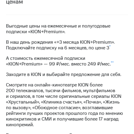
ценам
на связь
Роуминг
Тарифы
RED,
Выгодные цены на ежемесячные и полугодовые
Семейная
РИИЛ
подписки «KION+Premium».
группа
и МТС
Супер
В наш день рождения «+3 месяца KION+Premium».
Заказать
дешевле
*
Подключайте подписку
на 6 месяцев
,
по цене 3
SIM-
при
карту
оплате
А стоимость ежемесячной подписки
с карты
**
«KION+Premium» —
99 ₽/мес
. вместо
249 ₽/мес
.
Оформить
МТС
eSIM
Деньги
Заходите в KION и выбирайте предложение для себя.
SIM-
Выберите
Смотрите на онлайн-кинотеатре KION более
карта
и подключите
200 телеканалов, тысячи фильмов, мультфильмов
для
ТВ
и сериалов, в том числе оригинальные сериалы KION
иностранцев
с выгодным
«Хрустальный», «Клиника счастья», «Почка», «Жизнь
тарифом
по вызову», «Обоюдное согласие», возглавившие
Оформить
рейтинги лучших проектов прошлого года по мнению
чистый
кинокритиков и СМИ и получившие более 17 наград
Тарифы
номер
кинопремий.