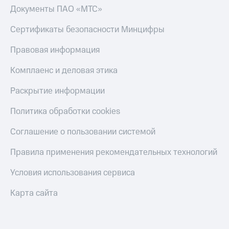
Пополнить
Документы ПАО «МТС»
номер
МТС
Сертификаты безопасности Минцифры
Настройки
Правовая информация
автоплатежа
Комплаенс и деловая этика
Пополнить
номер
Раскрытие информации
другого
оператора
Политика обработки cookies
Оплата
Соглашение о пользовании системой
интернета
и
Правила применения рекомендательных технологий
ТВ
Переводы
Условия использования сервиса
с
телефона
Карта сайта
на карту
МТС Pay