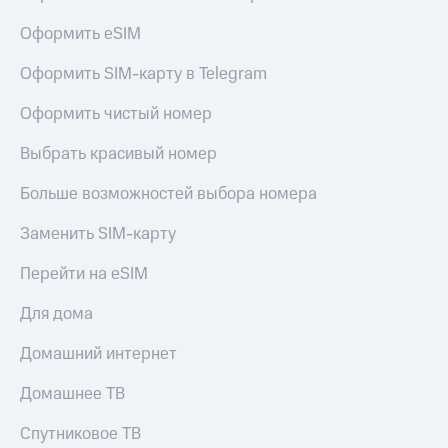
КИОН
Оформить eSIM
Скидка 30%
Музыка
на связь
Оформить SIM-карту в Telegram
КИОН
С картой
Строки
МТС
Оформить чистый номер
Деньги
Live
Выбрать красивый номер
МТС
Гудок
Накопления
Больше возможностей выбора номера
Мой
Откладывайте
Заменить SIM-карту
МТС
деньги
и получайте
Перейти на eSIM
Все
доход 15%
приложения
Акции
Для дома
Финансы
Инвестиции
Условия
пополнения
Домашний интернет
Получайте
доход
Скидка
Домашнее ТВ
онлайн
30%
на связь
Спутниковое ТВ
Страхование