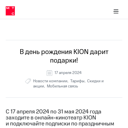
Перенести
ка 30% на связь
обильная связь
Сервисы и подписки
Интернет-магазин
Для дома
Скидка 30% на связь
Личные кабинеты
Финансы
Приложения
номер
ичные кабинеты
в МТС
Мобильная
связь
Все Новости
Тарифы
Интернет
и
ТВ
Услуги
В день рождения KION дарит
Спутниковое
подарки!
ТВ
Роуминг
МТС
17 апреля 2024
Деньги
Новости компании
Тарифы
Скидки и
Личный
акции
Мобильная связь
кабинет
Мобильная связь
Скачать
Перенести
приложение
номер
Мой
в МТС
МТС
С 17 апреля 2024 по 31 мая 2024 года
Акции
Тарифы
заходите в онлайн-кинотеатр KION
и подключайте подписки по праздничным
Скидка 30%
Услуги