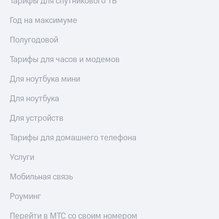
Тарифы для спутникового ТВ
КИОН
Кино,
Строки
музыка,
Год на максимуме
книги
Live
и не
Полугодовой
только
Гудок
Тарифы для часов и модемов
Безопасность
Мой
Для ноутбука мини
МТС
Финансы
Для ноутбука
Все
Детям
приложения
и родителям
Для устройств
Инвестиции
Здоровье
Тарифы для домашнего телефона
и фитнес
Получайте
доход
Услуги
Приложения
онлайн
от МТС
Мобильная связь
Страхование
Акции
Роуминг
Покупка
Приложения
полисов
КИОН
Перейти в МТС со своим номером
онлайн