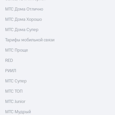
для дома
МТС Дома Отлично
Услуги
149 ₽/
мес
МТС Дома Хорошо
Акции
МТС
МТС Дома Супер
Домашний
Premium
интернет
Тарифы мобильной связи
Подписка
Домашнее
на гигабайты
МТС Проще
ТВ
интернета,
фильмы,
Спутниковое
RED
музыка
ТВ
и многое
РИИЛ
другое
Домашний
телефон
Семейная
МТС Супер
группа
Перейти
МТС ТОП
в МТС
Скидка
со своим
на тарифы,
МТС Junior
номером
общие
подписки
МТС Мудрый
Поддержка
и услуги,