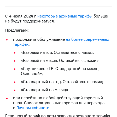
на связь
Роуминг
Тарифы
С 4 июля 2024 г.
некоторые архивные тарифы
больше
RED,
не будут поддерживаться.
Семейная
РИИЛ
группа
и МТС
Предлагаем:
Супер
Заказать
дешевле
продолжить обслуживание
на более современных
SIM-
при
тарифах
:
карту
оплате
«Базовый на год. Оставайтесь с нами»;
с карты
Оформить
МТС
«Базовый на месяц. Оставайтесь с нами»;
eSIM
Деньги
«Спутниковое ТВ. Стандартный на месяц.
SIM-
Основной»;
Выберите
карта
и подключите
«Стандартный на год. Оставайтесь с нами»;
для
ТВ
иностранцев
с выгодным
«Стандартный на месяц».
тарифом
или перейти на любой действующий тарифный
Оформить
план. Список актуальных тарифов для перехода
чистый
Тарифы
в
Личном кабинете
.
номер
Если новый тариф до даты закрытия архивного тарифа