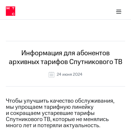
Перенести
ка 30% на связь
обильная связь
Сервисы и подписки
Интернет-магазин
Для дома
Скидка 30% на связь
Личные кабинеты
Финансы
Приложения
номер
ичные кабинеты
в МТС
Мобильная
связь
Все Новости
Тарифы
Интернет
и
ТВ
Услуги
Информация для абонентов
Спутниковое
архивных тарифов Спутникового ТВ
ТВ
Роуминг
МТС
24 июня 2024
Деньги
Личный
кабинет
Мобильная связь
Скачать
Перенести
Чтобы улучшить качество обслуживания,
приложение
номер
мы упрощаем тарифную линейку
Мой
в МТС
МТС
и сокращаем устаревшие тарифы
Акции
Спутникового ТВ, которые не менялись
Тарифы
много лет и потеряли актуальность.
Скидка 30%
Услуги