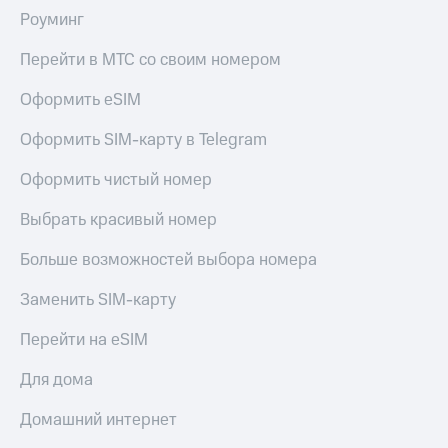
КИОН
Кино,
Роуминг
Строки
музыка,
книги
Перейти в МТС со своим номером
Live
и не
только
Оформить eSIM
Гудок
Безопасность
Оформить SIM-карту в Telegram
Мой
МТС
Финансы
Оформить чистый номер
Все
Детям
Выбрать красивый номер
приложения
и родителям
Больше возможностей выбора номера
Инвестиции
Здоровье
и фитнес
Получайте
Заменить SIM-карту
доход
Приложения
онлайн
Перейти на eSIM
от МТС
Страхование
Акции
Для дома
Покупка
Приложения
Домашний интернет
полисов
КИОН
онлайн