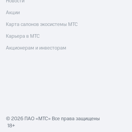
Новости
Оплата
по QR-
Акции
коду
за границей
Карта салонов экосистемы МТС
тернет-магазин
Карьера в МТС
Смартфоны
Акционерам и инвесторам
Наушники
и
колонки
Умные
часы
и
трекеры
Умный
дом
Планшеты
© 2026 ПАО «МТС» Все права защищены
18+
Акции