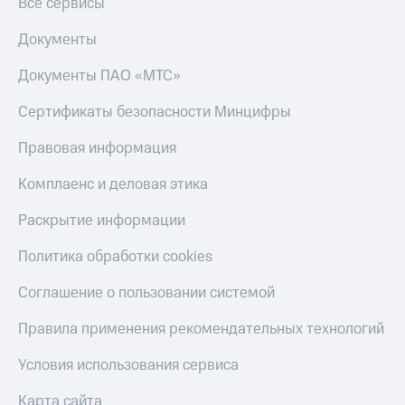
Все сервисы
Тарифы
Покупка
RED,
Документы
полисов
РИИЛ
онлайн
и МТС Супер
Документы ПАО «МТС»
дешевле
Скидка 30%
при оплате
Сертификаты безопасности Минцифры
на связь
с карты
МТС Деньги
С картой
Правовая информация
МТС
Обзоры
Деньги
Комплаенс и деловая этика
товаров
МТС
Раскрытие информации
Скидки
Накопления
до 40%
Политика обработки cookies
Откладывайте
на смартфоны
деньги
Соглашение о пользовании системой
и получайте
при
доход 15%
покупке
Правила применения рекомендательных технологий
со связью
Платежи
МТС
Условия использования сервиса
и
переводы
Карта сайта