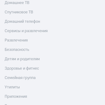
Домашнее ТВ
КИОН
Скидка 30%
Музыка
Спутниковое ТВ
на связь
КИОН
С картой
Домашний телефон
Строки
МТС
Деньги
Сервисы и развлечения
Live
МТС
Развлечения
Гудок
Накопления
Безопасность
Мой
Откладывайте
МТС
деньги
Детям и родителям
и получайте
Все
доход 15%
Здоровье и фитнес
приложения
Акции
Финансы
Семейная группа
Инвестиции
Условия
пополнения
Получайте
Утилиты
доход
Скидка
онлайн
30%
Приложения
на связь
Страхование