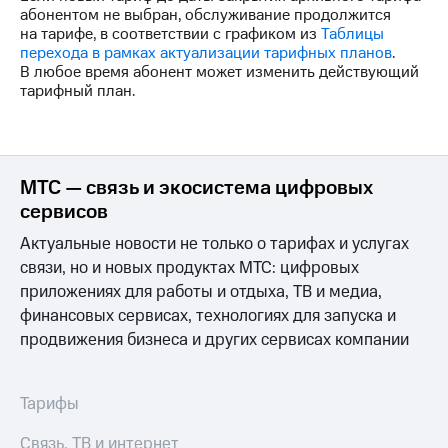
Интернет,
Выбрать
абонентом не выбран, обслуживание продолжится
ТВ и телефон
красивый
на тарифе, в соответствии с графиком из
Таблицы
для дома
номер
перехода в рамках актуализации тарифных планов
.
В любое время абонент может изменить действующий
Заменить
тарифный план.
Услуги
SIM-
карту
Личный
кабинет
Перейти
интернета
на
МТС — связь и экосистема цифровых
и
eSIM
ТВ
сервисов
Личный
Для дома
Актуальные новости не только о тарифах и услугах
кабинет
Выберите
спутникового
связи, но и новых продуктах МТС: цифровых
и подключите
ТВ
ТВ
приложениях для работы и отдыха, ТВ и медиа,
Скачать
с выгодным
финансовых сервисах, технологиях для запуска и
приложение
тарифом
продвижения бизнеса и других сервисах компании
Мой
МТС
Акции
Тарифы
Интернет,
Тарифы
ТВ и телефон
Видеонаблюдение
для дома
Связь, ТВ и интернет