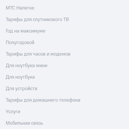
доступ
МТС Налегке
висы и подписки
к геолокации
МТС
Тарифы для спутникового ТВ
Сертификаты
Premium
безопасности
Год на максимуме
Подписка
Всё
на гигабайты
Полугодовой
интернета,
под
фильмы,
рукой
музыка
Тарифы для часов и модемов
в Мой МТС
и многое
другое
Для ноутбука мини
Посмотрите,
что
Семейная
Для ноутбука
полезного
группа
есть
Для устройств
в нашем
Скидка
приложении
на тарифы,
Тарифы для домашнего телефона
общие
КИОН
подписки
Услуги
и услуги,
КИОН
доступ
Музыка
Мобильная связь
к геолокации