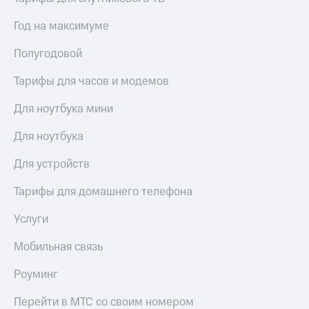
доступ
висы и подписки
к геолокации
Год на максимуме
МТС
Сертификаты
Premium
Полугодовой
безопасности
Подписка
Тарифы для часов и модемов
Всё
на гигабайты
интернета,
под
Для ноутбука мини
фильмы,
рукой
музыка
в Мой МТС
Для ноутбука
и многое
другое
Посмотрите,
Для устройств
что
Семейная
полезного
Тарифы для домашнего телефона
группа
есть
в нашем
Скидка
Услуги
приложении
на тарифы,
общие
Мобильная связь
КИОН
подписки
и услуги,
Роуминг
КИОН
доступ
Музыка
к геолокации
Перейти в МТС со своим номером