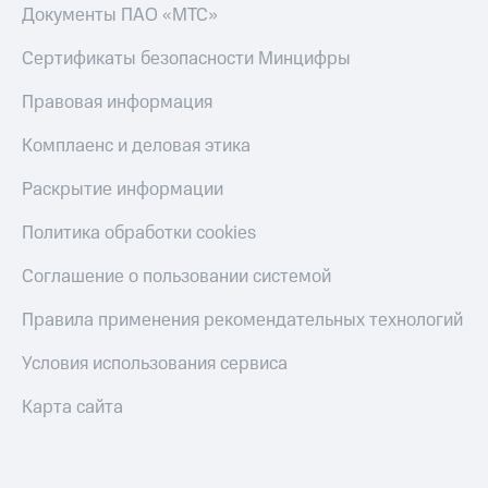
Документы ПАО «МТС»
Тарифы
Покупка
RED,
полисов
Сертификаты безопасности Минцифры
РИИЛ
онлайн
и МТС Супер
Правовая информация
дешевле
Скидка 30%
при оплате
на связь
Комплаенс и деловая этика
с карты
МТС Деньги
С картой
Раскрытие информации
МТС
Обзоры
Деньги
Политика обработки cookies
товаров
МТС
Скидки
Соглашение о пользовании системой
Накопления
до 40%
Откладывайте
Правила применения рекомендательных технологий
на смартфоны
деньги
и получайте
Условия использования сервиса
при
доход 15%
покупке
со связью
Карта сайта
Платежи
МТС
и
переводы