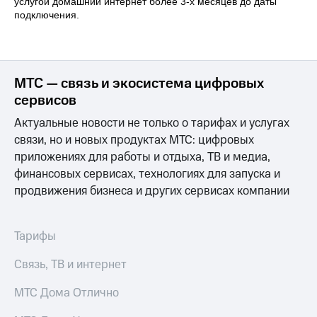
Интернет,
Выбрать
услугой домашний интернет более 3-х месяцев до даты
ТВ и телефон
красивый
подключения.
для дома
номер
Заменить
Услуги
SIM-
МТС — связь и экосистема цифровых
карту
Личный
сервисов
кабинет
Перейти
интернета
Актуальные новости не только о тарифах и услугах
на
и
eSIM
связи, но и новых продуктах МТС: цифровых
ТВ
приложениях для работы и отдыха, ТВ и медиа,
Личный
Для дома
финансовых сервисах, технологиях для запуска и
кабинет
Выберите
спутникового
продвижения бизнеса и других сервисах компании
и подключите
ТВ
ТВ
Скачать
с выгодным
приложение
тарифом
Тарифы
Мой
МТС
Связь, ТВ и интернет
Акции
Тарифы
Интернет,
МТС Дома Отлично
ТВ и телефон
Видеонаблюдение
для дома