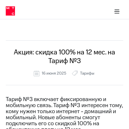
Перенести
ка 30% на связь
обильная связь
Сервисы и подписки
Интернет-магазин
Для дома
Скидка 30% на связь
Личные кабинеты
Финансы
Приложения
номер
ичные кабинеты
в МТС
Мобильная
связь
Все Новости
Тарифы
Интернет
и
ТВ
Услуги
Акция: скидка 100% на 12 мес. на
Спутниковое
Тариф №3
ТВ
Роуминг
МТС
16 июня 2025
Тарифы
Деньги
Личный
кабинет
Мобильная связь
Скачать
Перенести
Тариф №3 включает фиксированную и
приложение
номер
мобильную связь. Тариф №3 интересен тому,
Мой
в МТС
МТС
кому нужен только интернет - домашний и
Акции
мобильный. Новые абоненты смогут
Тарифы
подключить его со скидкой 100% на
Скидка 30%
Услуги