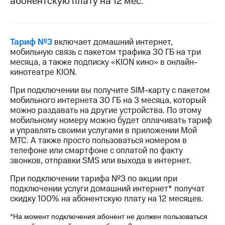
абонентскую плату на 12 мес.
на связь
Роуминг
Тарифы
RED,
Тариф №3
включает домашний интернет,
Семейная
РИИЛ
мобильную связь с пакетом трафика 30 ГБ на три
группа
и МТС
месяца, а также подписку «KION кино» в онлайн-
Супер
кинотеатре KION.
Заказать
дешевле
SIM-
при
При подключении вы получите SIM-карту с пакетом
карту
оплате
мобильного интернета 30 ГБ на 3 месяца, который
с карты
можно раздавать на другие устройства. По этому
Оформить
МТС
мобильному номеру можно будет оплачивать тариф
eSIM
Деньги
и управлять своими услугами в приложении Мой
МТС. А также просто пользоваться номером в
SIM-
Выберите
телефоне или смартфоне с оплатой по факту
карта
и подключите
для
звонков, отправки SMS или выхода в интернет.
ТВ
иностранцев
с выгодным
При подключении тарифа №3 по акции при
тарифом
подключении услуги домашний интернет* получат
Оформить
чистый
скидку 100% на абонентскую плату на 12 месяцев.
Тарифы
номер
*
На момент подключения абонент не должен пользоваться