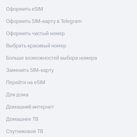
КИОН
Кино,
Оформить eSIM
Строки
музыка,
книги
Оформить SIM-карту в Telegram
Live
и не
только
Гудок
Оформить чистый номер
Безопасность
Мой
Выбрать красивый номер
МТС
Финансы
Больше возможностей выбора номера
Все
Детям
приложения
и родителям
Заменить SIM-карту
Инвестиции
Здоровье
Перейти на eSIM
и фитнес
Получайте
Для дома
доход
Приложения
онлайн
от МТС
Домашний интернет
Страхование
Акции
Домашнее ТВ
Покупка
Приложения
полисов
Спутниковое ТВ
КИОН
онлайн