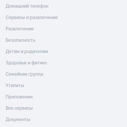
Домашний телефон
КИОН
Скидка 30%
Музыка
на связь
Сервисы и развлечения
КИОН
С картой
Развлечения
Строки
МТС
Деньги
Live
Безопасность
МТС
Гудок
Детям и родителям
Накопления
Мой
Откладывайте
Здоровье и фитнес
МТС
деньги
и получайте
Семейная группа
Все
доход 15%
приложения
Утилиты
Акции
Финансы
Инвестиции
Условия
Приложения
пополнения
Получайте
Все сервисы
доход
Скидка
онлайн
30%
Документы
на связь
Страхование