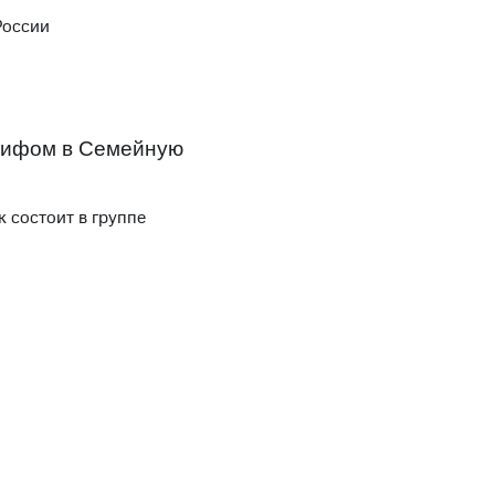
скидки
Все товары
России
арифом в Семейную
к состоит в группе