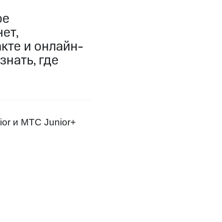
ое
фитнес
Приложения от МТС
ет,
кте и онлайн-
Приложения
знать, где
Финансы
or и МТС Junior+
угого оператора
Оплата
Интернет-магазин