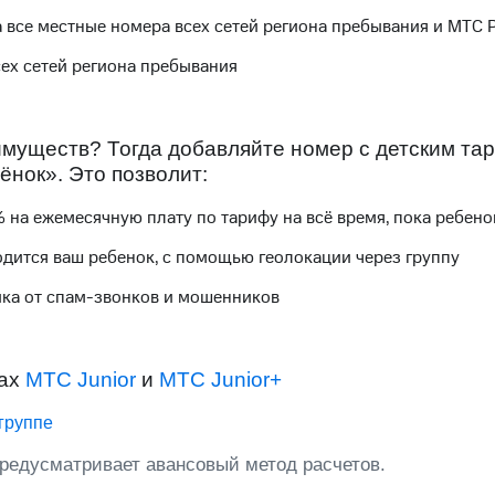
ые часы и трекеры
Умный дом
Планшеты
Акции и 
а
все местные
номера всех сетей региона пребывания и МТС 
ход 15%
сех сетей региона пребывания
муществ? Тогда добавляйте номер с детским т
ёнок». Это позволит:
ле при оплате с карты МТС Деньги
% на
ежемесячную плату по
тариф
у на всё время
, пока ребено
ходится ваш
ребенок, с помощью геолокации через группу
ка от спам-звонков и мошенников
фах
МТС Junior
и
МТС Junior+
группе
редусматривает авансовый метод расчетов.