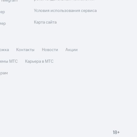
 Telegram
Условия использования сервиса
мер
Карта сайта
мер
ржка
Контакты
Новости
Акции
стемы МТС
Карьера в МТС
орам
18+