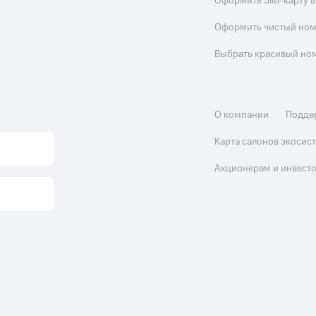
Оформить SIM-карту в
Оформить чистый но
Выбрать красивый но
О компании
Подде
Карта салонов экоси
Акционерам и инвест