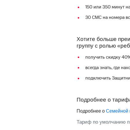
Смартфоны
Наушники и колонки
Умн
МТС Накопления
150 или 350
минут н
Откладывайте деньги и получайте до
30 СМС
на номера в
Акции
Условия пополнения
Скидка 30% на связь
Хотите больше преи
группу с ролью «реб
Тарифы RED, РИИЛ и МТС Супер дешев
получить
скидк
у 4
0
Обзоры товаров
всегда
знать, где на
Скидки до 40%
подключить Защитни
на смартфоны
при покупке со связью МТС
Подробнее о тари
Подробнее о
Семейной 
Тариф по умолчанию п