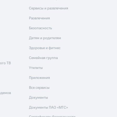
Приложения
Сервисы и развлечения
Финансы
Развлечения
Безопасность
Детям и родителям
Здоровье и фитнес
Семейная группа
ого ТВ
угого оператора
Оплата
Утилиты
Приложения
Интернет-магазин
скидки
Все товары
Все сервисы
одемов
Документы
Документы ПАО «МТС»