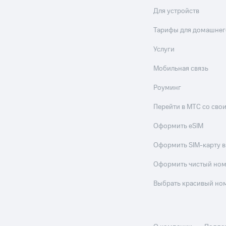
Для устройств
ле при оплате с карты МТС Деньги
Тарифы для домашнег
Услуги
Мобильная связь
Роуминг
Перейти в МТС со св
Оформить eSIM
Оформить SIM-карту в
Оформить чистый но
Выбрать красивый но