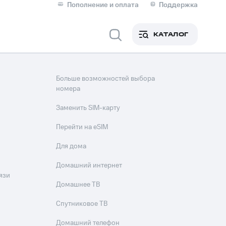
Пополнение и оплата
Поддержка
Скидка 30% на связь
Личные кабинеты
КАТАЛОГ
Мобильная связь
IM-карта для иностранцев
Больше возможностей выбора
M
номера
Для дома
Заменить SIM-карту
Перейти на eSIM
ерейти в МТС со своим
Для дома
ой МТС
Сервисы и подписки
Домашний интернет
язи
Домашнее ТВ
Спутниковое ТВ
фитнес
Приложения от МТС
Домашний телефон