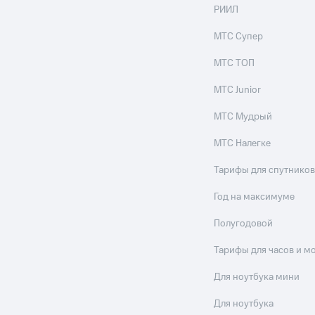
ильмы, музыка и многое другое
РИИЛ
ive
Гудок
Мой МТС
Все приложения
МТС Супер
услуги, доступ к геолокации
МТС ТОП
МТС Junior
МТС Мудрый
 в нашем приложении
МТС Налегке
ive
Гудок
Мой МТС
Все приложения
Инвестиции
ход 15%
Тарифы для спутников
ер МТС
Настройки автоплатежа
Пополнить номер др
Год на максимуме
 на карту
МТС Pay
Оплата по QR-коду за границей
Полугодовой
ые часы и трекеры
Умный дом
Планшеты
Акции и 
Тарифы для часов и м
ход 15%
Для ноутбука мини
Для ноутбука