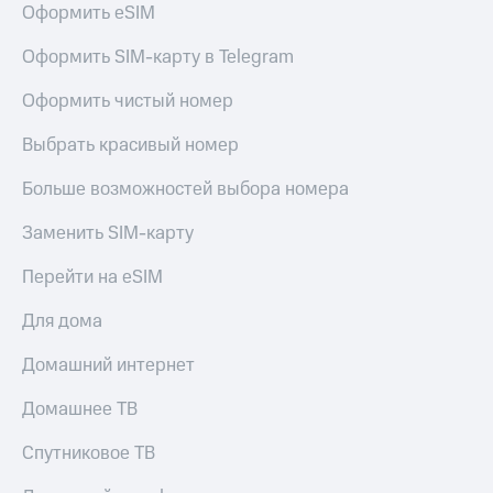
Оформить eSIM
Услуги
149 ₽/
мес
Акции
Оформить SIM-карту в Telegram
МТС
Домашний
Оформить чистый номер
Premium
интернет
Выбрать красивый номер
Подписка
Домашнее
на гигабайты
ТВ
интернета,
Больше возможностей выбора номера
фильмы,
Спутниковое
музыка
Заменить SIM-карту
ТВ
и многое
другое
Перейти на eSIM
Домашний
Семейная
телефон
группа
Для дома
Перейти
Скидка
Домашний интернет
в МТС
на тарифы,
со своим
общие
Домашнее ТВ
номером
подписки
и услуги,
Спутниковое ТВ
Поддержка
доступ
к геолокации