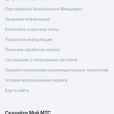
Live
и не
только
Сертификаты безопасности Минцифры
Гудок
Безопасность
Правовая информация
Мой
МТС
Финансы
Комплаенс и деловая этика
Все
Детям
Раскрытие информации
приложения
и родителям
Политика обработки cookies
Инвестиции
Здоровье
и фитнес
Получайте
Соглашение о пользовании системой
доход
Приложения
онлайн
Правила применения рекомендательных технологий
от МТС
Страхование
Акции
Условия использования сервиса
Покупка
полисов
Приложения
Карта сайта
онлайн
КИОН
Скидка 30%
на связь
КИОН
Музыка
Скачайте Мой МТС
С картой