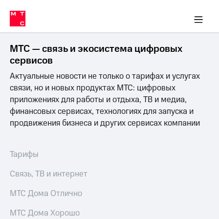
Перенести
ка 30% на связь
обильная связь
Сервисы и подписки
Интернет-магазин
Для дома
Скидка 30% на связь
Личные кабинеты
Финансы
Приложения
номер
ичные кабинеты
в МТС
Мобильная
связь
МТС — связь и экосистема цифровых
Тарифы
Интернет
сервисов
и
Актуальные новости не только о тарифах и услугах
ТВ
Услуги
связи, но и новых продуктах МТС: цифровых
Спутниковое
приложениях для работы и отдыха, ТВ и медиа,
ТВ
финансовых сервисах, технологиях для запуска и
Роуминг
продвижения бизнеса и других сервисах компании
МТС
Деньги
Личный
кабинет
Мобильная связь
Тарифы
Скачать
Перенести
приложение
номер
Связь, ТВ и интернет
Мой
в МТС
МТС
МТС Дома Отлично
Акции
Тарифы
МТС Дома Хорошо
Скидка 30%
Услуги