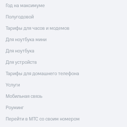
Выбрать
ТВ и телефон
Год на максимуме
красивый
для дома
номер
Полугодовой
Услуги
Заменить
SIM-
Тарифы для часов и модемов
Личный
карту
кабинет
интернета
Для ноутбука мини
Перейти
и
на
ТВ
Для ноутбука
eSIM
Личный
кабинет
Для устройств
Для дома
спутникового
Выберите
ТВ
Тарифы для домашнего телефона
и подключите
Скачать
ТВ
приложение
Услуги
с выгодным
Мой
тарифом
МТС
Мобильная связь
Акции
Тарифы
Роуминг
Интернет,
ТВ и телефон
Видеонаблюдение
Перейти в МТС со своим номером
для дома
для дома