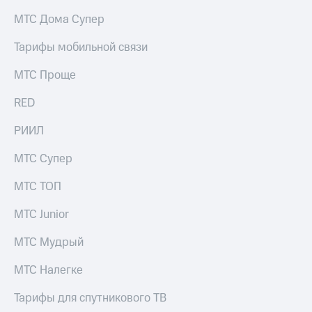
на связь
МТС Дома Супер
Роуминг
Тарифы
Тарифы мобильной связи
RED,
Семейная
РИИЛ
МТС Проще
группа
и МТС
Супер
RED
Заказать
дешевле
SIM-
при
карту
РИИЛ
оплате
с карты
Оформить
МТС
МТС Супер
eSIM
Деньги
МТС ТОП
SIM-
Выберите
карта
и подключите
МТС Junior
для
ТВ
иностранцев
с выгодным
МТС Мудрый
тарифом
Оформить
МТС Налегке
чистый
Тарифы
номер
Тарифы для спутникового ТВ
Интернет,