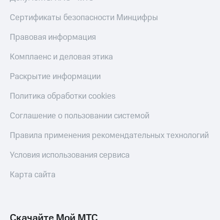
Live
и не
только
Сертификаты безопасности Минцифры
Гудок
Безопасность
Правовая информация
Мой
МТС
Финансы
Комплаенс и деловая этика
Все
Детям
Раскрытие информации
приложения
и родителям
Политика обработки cookies
Инвестиции
Здоровье
и фитнес
Получайте
Соглашение о пользовании системой
доход
Приложения
онлайн
Правила применения рекомендательных технологий
от МТС
Страхование
Акции
Условия использования сервиса
Покупка
полисов
Приложения
Карта сайта
онлайн
КИОН
Скидка 30%
на связь
КИОН
Музыка
Скачайте Мой МТС
С картой