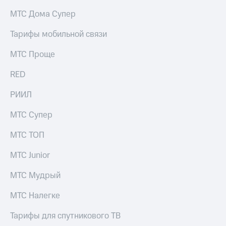
на связь
МТС Дома Супер
Роуминг
Тарифы
Тарифы мобильной связи
RED,
Семейная
РИИЛ
МТС Проще
группа
и МТС
Супер
RED
Заказать
дешевле
SIM-
при
карту
РИИЛ
оплате
с карты
Оформить
МТС
МТС Супер
eSIM
Деньги
МТС ТОП
SIM-
Выберите
карта
и подключите
МТС Junior
для
ТВ
иностранцев
с выгодным
МТС Мудрый
тарифом
Оформить
МТС Налегке
чистый
Тарифы
номер
Тарифы для спутникового ТВ
Интернет,