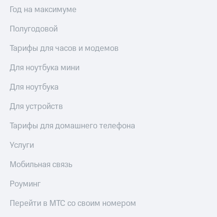
Выбрать
ТВ и телефон
Год на максимуме
красивый
для дома
номер
Полугодовой
Услуги
Заменить
SIM-
Тарифы для часов и модемов
Личный
карту
кабинет
интернета
Для ноутбука мини
Перейти
и
на
ТВ
Для ноутбука
eSIM
Личный
кабинет
Для устройств
Для дома
спутникового
Выберите
ТВ
Тарифы для домашнего телефона
и подключите
Скачать
ТВ
приложение
Услуги
с выгодным
Мой
тарифом
МТС
Мобильная связь
Акции
Тарифы
Роуминг
Интернет,
ТВ и телефон
Видеонаблюдение
Перейти в МТС со своим номером
для дома
для дома