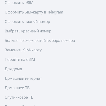
Оформить eSIM
Услуги
149 ₽/
мес
Акции
Оформить SIM-карту в Telegram
МТС
Домашний
Оформить чистый номер
Premium
интернет
Выбрать красивый номер
Подписка
Домашнее
на гигабайты
ТВ
интернета,
Больше возможностей выбора номера
фильмы,
Спутниковое
музыка
Заменить SIM-карту
ТВ
и многое
другое
Перейти на eSIM
Домашний
Семейная
телефон
группа
Для дома
Перейти
Скидка
Домашний интернет
в МТС
на тарифы,
со своим
общие
Домашнее ТВ
номером
подписки
и услуги,
Спутниковое ТВ
Поддержка
доступ
к геолокации