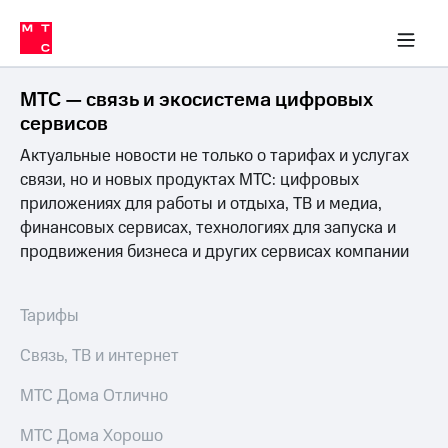
Перенести
ка 30% на связь
обильная связь
Сервисы и подписки
Интернет-магазин
Для дома
Скидка 30% на связь
Личные кабинеты
Финансы
Приложения
номер
ичные кабинеты
в МТС
Мобильная
связь
МТС — связь и экосистема цифровых
Тарифы
Интернет
сервисов
и
Актуальные новости не только о тарифах и услугах
ТВ
Услуги
связи, но и новых продуктах МТС: цифровых
Спутниковое
приложениях для работы и отдыха, ТВ и медиа,
ТВ
финансовых сервисах, технологиях для запуска и
Роуминг
продвижения бизнеса и других сервисах компании
МТС
Деньги
Личный
кабинет
Мобильная связь
Тарифы
Скачать
Перенести
приложение
номер
Связь, ТВ и интернет
Мой
в МТС
МТС
МТС Дома Отлично
Акции
Тарифы
МТС Дома Хорошо
Скидка 30%
Услуги