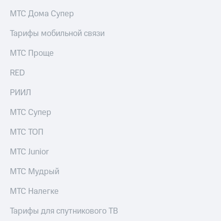
на связь
МТС Дома Супер
Роуминг
Тарифы
Тарифы мобильной связи
RED,
Семейная
РИИЛ
МТС Проще
группа
и МТС
Супер
RED
Заказать
дешевле
SIM-
при
карту
РИИЛ
оплате
с карты
Оформить
МТС
МТС Супер
eSIM
Деньги
МТС ТОП
SIM-
Выберите
карта
и подключите
МТС Junior
для
ТВ
иностранцев
с выгодным
МТС Мудрый
тарифом
Оформить
МТС Налегке
чистый
Тарифы
номер
Тарифы для спутникового ТВ
Интернет,