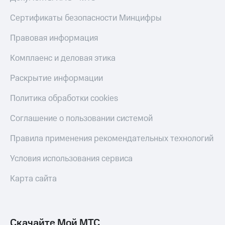
Live
и не
только
Сертификаты безопасности Минцифры
Гудок
Безопасность
Правовая информация
Мой
МТС
Финансы
Комплаенс и деловая этика
Все
Детям
Раскрытие информации
приложения
и родителям
Политика обработки cookies
Инвестиции
Здоровье
и фитнес
Получайте
Соглашение о пользовании системой
доход
Приложения
онлайн
Правила применения рекомендательных технологий
от МТС
Страхование
Акции
Условия использования сервиса
Покупка
полисов
Приложения
Карта сайта
онлайн
КИОН
Скидка 30%
на связь
КИОН
Музыка
Скачайте Мой МТС
С картой