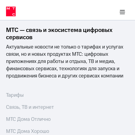
Перенести
ка 30% на связь
обильная связь
Сервисы и подписки
Интернет-магазин
Для дома
Скидка 30% на связь
Личные кабинеты
Финансы
Приложения
номер
ичные кабинеты
в МТС
Мобильная
связь
МТС — связь и экосистема цифровых
Тарифы
Интернет
сервисов
и
Актуальные новости не только о тарифах и услугах
ТВ
Услуги
связи, но и новых продуктах МТС: цифровых
Спутниковое
приложениях для работы и отдыха, ТВ и медиа,
ТВ
финансовых сервисах, технологиях для запуска и
Роуминг
продвижения бизнеса и других сервисах компании
МТС
Деньги
Личный
кабинет
Мобильная связь
Тарифы
Скачать
Перенести
приложение
номер
Связь, ТВ и интернет
Мой
в МТС
МТС
МТС Дома Отлично
Акции
Тарифы
МТС Дома Хорошо
Скидка 30%
Услуги