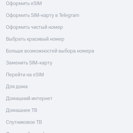
Оформить eSIM
Услуги
149 ₽/
мес
Акции
Оформить SIM-карту в Telegram
МТС
Домашний
Оформить чистый номер
Premium
интернет
Выбрать красивый номер
Подписка
Домашнее
на гигабайты
ТВ
интернета,
Больше возможностей выбора номера
фильмы,
Спутниковое
музыка
Заменить SIM-карту
ТВ
и многое
другое
Перейти на eSIM
Домашний
Семейная
телефон
группа
Для дома
Перейти
Скидка
Домашний интернет
в МТС
на тарифы,
со своим
общие
Домашнее ТВ
номером
подписки
и услуги,
Спутниковое ТВ
Поддержка
доступ
к геолокации