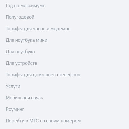
Выбрать
ТВ и телефон
Год на максимуме
красивый
для дома
номер
Полугодовой
Услуги
Заменить
SIM-
Тарифы для часов и модемов
Личный
карту
кабинет
интернета
Для ноутбука мини
Перейти
и
на
ТВ
Для ноутбука
eSIM
Личный
кабинет
Для устройств
Для дома
спутникового
Выберите
ТВ
Тарифы для домашнего телефона
и подключите
Скачать
ТВ
приложение
Услуги
с выгодным
Мой
тарифом
МТС
Мобильная связь
Акции
Тарифы
Роуминг
Интернет,
ТВ и телефон
Видеонаблюдение
Перейти в МТС со своим номером
для дома
для дома