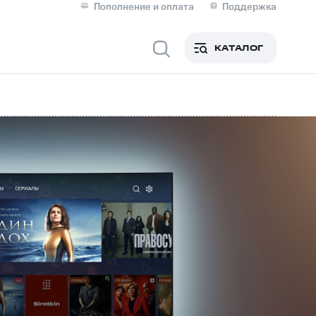
Пополнение и оплата
Поддержка
Скидка 30% на связь
Личные кабинеты
КАТАЛОГ
Мобильная связь
IM-карта для иностранцев
M
Для дома
ерейти в МТС со своим
ой МТС
Сервисы и подписки