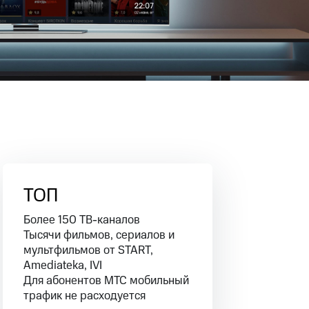
фитнес
Приложения от МТС
Приложения
Финансы
ТОП
Более 150 ТВ-каналов
Тысячи фильмов, сериалов и
мультфильмов от START,
Amediateka, IVI
угого оператора
Оплата
Для абонентов МТС мобильный
трафик не расходуется
Интернет-магазин