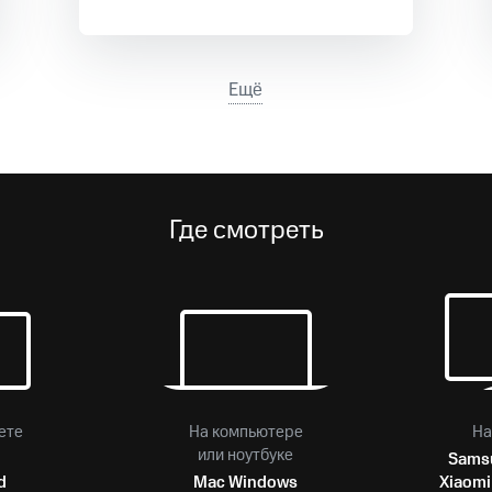
ые часы и трекеры
Умный дом
Планшеты
Акции и 
ход 15%
Ещё
ле при оплате с карты МТС Деньги
Где смотреть
ете
На компьютере
На
или ноутбуке
Sams
d
Mac
Windows
Xiaomi