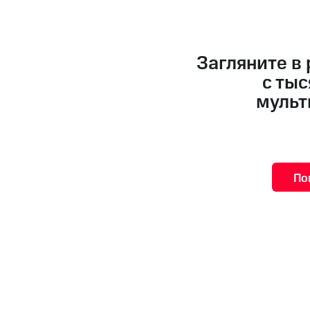
Загляните в
с ты
мульт
По