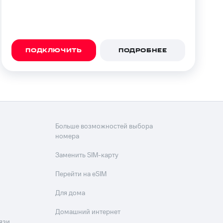
фитнес
Приложения от МТС
Приложения
ПОДКЛЮЧИТЬ
ПОДРОБНЕЕ
Финансы
Больше возможностей выбора
номера
Заменить SIM-карту
Перейти на eSIM
угого оператора
Оплата
Для дома
Домашний интернет
Интернет-магазин
язи