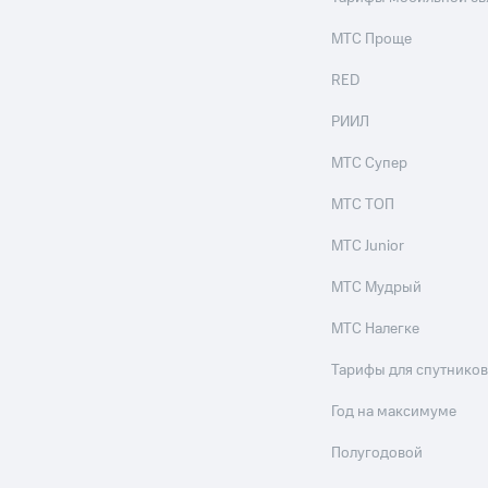
ые часы и трекеры
Умный дом
Планшеты
Акции и 
ход 15%
МТС Проще
RED
РИИЛ
МТС Супер
ле при оплате с карты МТС Деньги
МТС ТОП
МТС Junior
МТС Мудрый
МТС Налегке
Тарифы для спутников
Год на максимуме
Полугодовой