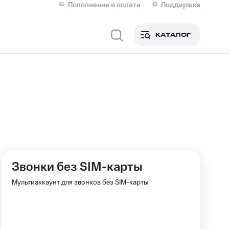
Пополнение и оплата
Поддержка
Скидка 30% на связь
Личные кабинеты
КАТАЛОГ
Мобильная связь
IM-карта для иностранцев
M
Для дома
ерейти в МТС со своим
Звонки без SIM-карты
ой МТС
Сервисы и подписки
Мультиаккаунт для звонков без SIM-карты